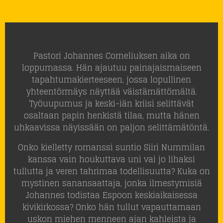
Pastori Johannes Corneliuksen aika on
loppumassa. Hän ajautuu painajaismaiseen
tapahtumakierteeseen, jossa lopullinen
yhteentörmäys näyttää väistämättömältä.
Työuupumus ja keski-iän kriisi selittävät
osaltaan papin henkistä tilaa, mutta hänen
uhkaavissa näyissään on paljon selittämätöntä.
Onko kielletty romanssi suntio Siiri Nummilan
kanssa vain houkuttava uni vai jo lihaksi
tullutta ja veren tahrimaa todellisuutta? Kuka on
mystinen sanansaattaja, jonka ilmestymisiä
Johannes todistaa Espoon keskiaikaisessa
kivikirkossa? Onko hän tullut vapauttamaan
uskon miehen menneen ajan kahleista ja