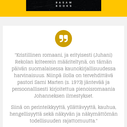
"Kristillinen romaani, ja erityisesti (Juhani)
Rekolan kriteerein määriteltynä, on tämän
päivän suomalaisessa kaunokirjallisuudessa
harvinaisuus. Niinpä ilolla on tervehdittävä
pastori Sami Marten (s. 1973) jäntevää ja
persoonallisesti kirjoitettua pienoisromaania
Johanneksen ilmestykset.
Siinä on perinteikkyyttä, yllättävyyttä, kauhua,
hengellisyyttä sekä näkyvän ja näkymättömän
todellisuuden rajattomuutta."