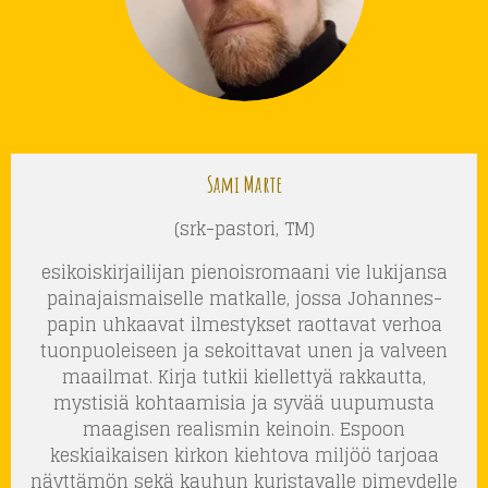
Sami Marte
(srk-pastori, TM)
esikoiskirjailijan pienoisromaani vie lukijansa
painajaismaiselle matkalle, jossa Johannes-
papin uhkaavat ilmestykset raottavat verhoa
tuonpuoleiseen ja sekoittavat unen ja valveen
maailmat. Kirja tutkii kiellettyä rakkautta,
mystisiä kohtaamisia ja syvää uupumusta
maagisen realismin keinoin. Espoon
keskiaikaisen kirkon kiehtova miljöö tarjoaa
näyttämön sekä kauhun kuristavalle pimeydelle