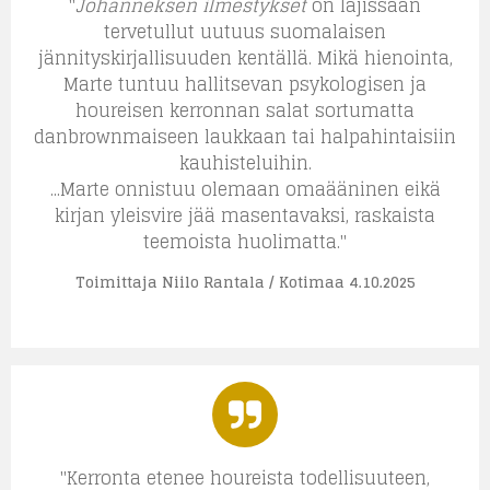
"
Johanneksen ilmestykset
on lajissaan
tervetullut uutuus suomalaisen
jännityskirjallisuuden kentällä. Mikä hienointa,
Marte tuntuu hallitsevan psykologisen ja
houreisen kerronnan salat sortumatta
danbrownmaiseen laukkaan tai halpahintaisiin
kauhisteluihin.
...Marte onnistuu olemaan omaääninen eikä
kirjan yleisvire jää masentavaksi, raskaista
teemoista huolimatta."
Toimittaja Niilo Rantala / Kotimaa 4.10.2025
"Kerronta etenee houreista todellisuuteen,